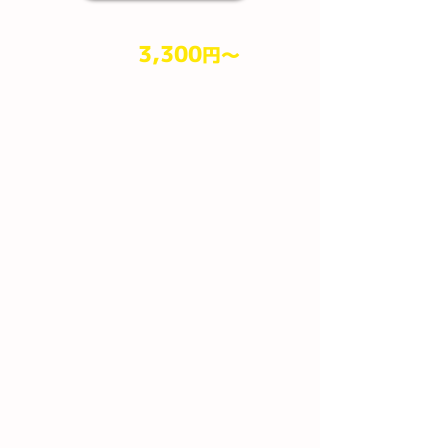
3,300
円​～
作業料金
（税込）