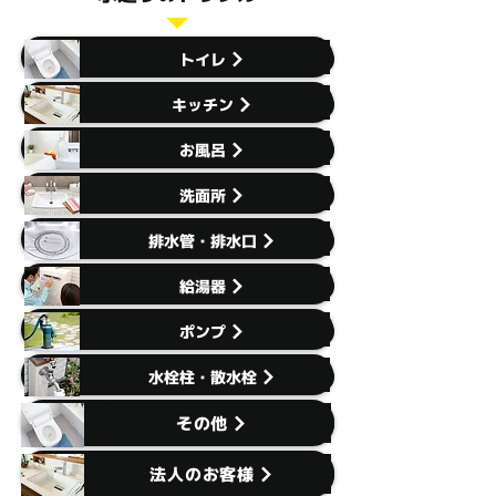
トイレ
キッチン
お風呂
洗面所
排水管・排水口
給湯器
ポンプ
水栓柱・散水栓
その他
法人のお客様