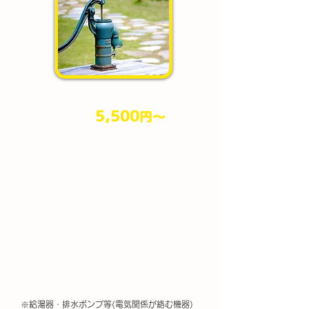
5,500
円​～
作業料金
（税込）
※給湯器・排水ポンプ等(電気関係が絡む機器)