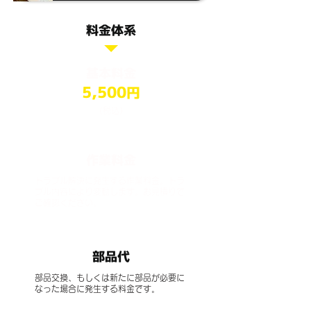
​料金体系
​基本料金
5,500
円
（税込）
作業料金
トラブル解決に発生する作業料金。トラ
ブル内容により変動します。お見積りで
ご確認ください。
部品代
部品交換、もしくは新たに部品が必要に
なった場合に発生する料金です。